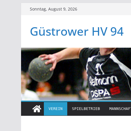
Zum
Sonntag, August 9, 2026
Inhalt
springen
Güstrower HV 94
VEREIN
SPIELBETRIEB
MANNSCHAF